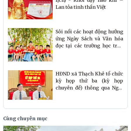
lịch) - Khơi dậy hào khí –
Lan tỏa tinh thần Việt
Sôi nổi các hoạt động hưởng
ứng Ngày Sách và Văn hóa
đọc tại các trường học trên
địa bàn xã Thạch Khê
HĐND xã Thạch Khê tổ chức
kỳ họp thứ ba (kỳ họp
chuyên đề) thông qua Nghị
quyết sắp xếp thôn trên địa
bàn xã
Cùng chuyên mục