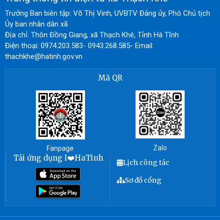
Trưởng Ban biên tập: Võ Thị Vinh, UVBTV Đảng ủy, Phó Chủ tịch
Ủy ban nhân dân xã
Địa chỉ: Thôn Đồng Giang, xã Thạch Khê, Tỉnh Hà Tĩnh
Điện thoại: 0974.203.583- 0943.268.585- Email:
thachkhe@hatinh.gov.vn
Mã QR
Zalo
Fanpage
Tải ứng dụng I❤️HaTinh
Lịch công tác
Sơ đồ cổng