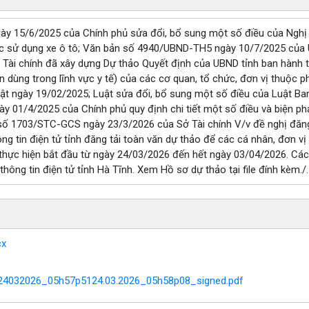
ày 15/6/2025 của Chính phủ sửa đổi, bổ sung một số điều của Ngh
c sử dụng xe ô tô; Văn bản số 4940/UBND-TH5 ngày 10/7/2025 của UB
Tài chính đã xây dựng Dự thảo Quyết định của UBND tỉnh ban hành t
dùng trong lĩnh vực y tế) của các cơ quan, tổ chức, đơn vị thuộc p
ật ngày 19/02/2025; Luật sửa đổi, bổ sung một số điều của Luật Ba
 01/4/2025 của Chính phủ quy định chi tiết một số điều và biện ph
số 1703/STC-GCS ngày 23/3/2026 của Sở Tài chính V/v đề nghị đăng 
 tin điện tử tỉnh đăng tải toàn văn dự thảo để các cá nhân, đơn vị l
 thực hiện bắt đầu từ ngày 24/03/2026 đến hết ngày 03/04/2026. Các ý
thông tin điện tử tỉnh Hà Tĩnh. Xem Hồ sơ dự thảo tại file đính kèm./.
cx
c24032026_05h57p5124.03.2026_05h58p08_signed.pdf