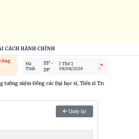
ẢI CÁCH HÀNH CHÍNH
 công
25° -
Hà
| Thứ 7,
Tĩnh
08/08/2026
29°
 tưởng niệm Đông các Đại học sĩ, Tiến sĩ Trương Quốc Dụng
Quay lại