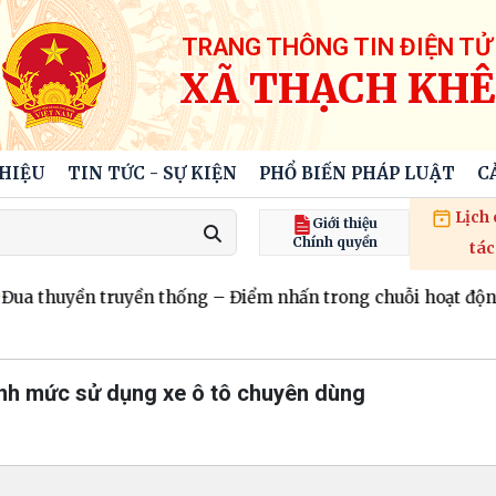
TRANG THÔNG TIN ĐIỆN TỬ
XÃ THẠCH KHÊ
THIỆU
TIN TỨC - SỰ KIỆN
PHỔ BIẾN PHÁP LUẬT
C
Lịch
Giới thiệu
Chính quyền
tác
ua thuyền truyền thống – Điểm nhấn trong chuỗi hoạt động
ịnh mức sử dụng xe ô tô chuyên dùng