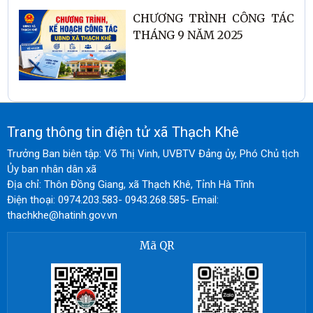
CHƯƠNG TRÌNH CÔNG TÁC
THÁNG 9 NĂM 2025
Trang thông tin điện tử xã Thạch Khê
Trưởng Ban biên tập: Võ Thị Vinh, UVBTV Đảng ủy, Phó Chủ tịch
Ủy ban nhân dân xã
Địa chỉ: Thôn Đồng Giang, xã Thạch Khê, Tỉnh Hà Tĩnh
Điện thoại: 0974.203.583- 0943.268.585- Email:
thachkhe@hatinh.gov.vn
Mã QR