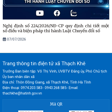
Nghị định số 224/2026/NĐ-CP quy định chi tiết một
số điều và biện pháp thi hành Luật Chuyển đổi số
07/07/2026
Trang thông tin điện tử xã Thạch Khê
Trưởng Ban biên tập: Võ Thị Vinh, UVBTV Đảng ủy, Phó Chủ tịch
Ủy ban nhân dân xã
Địa chỉ: Thôn Đồng Giang, xã Thạch Khê, Tỉnh Hà Tĩnh
Điện thoại: 0974.203.583- 0943.268.585- Email:
thachkhe@hatinh.gov.vn
Mã QR