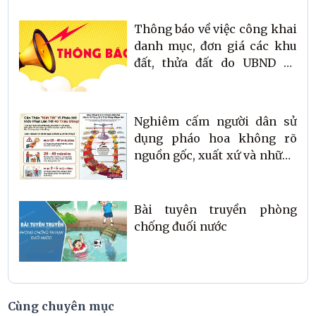
Thông báo về việc công khai
danh mục, đơn giá các khu
đất, thửa đất do UBND xã
Thạch Khê, tỉnh Hà Tĩnh
quản lý cho thuê đất ngắn
hạn
Nghiêm cấm người dân sử
dụng pháo hoa không rõ
nguồn gốc, xuất xứ và những
lưu ý khi sử dụng pháo hoa
quốc phòng liên quan đến
công tác PCCC
Bài tuyên truyền phòng
chống đuối nước
Cùng chuyên mục