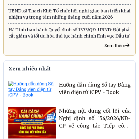
UBND xã Thạch Khê: Tổ chức hội nghị giao ban triển khai
nhiệm vụ trọng tâm những tháng cuối năm 2026
Hà Tĩnh ban hành Quyết định số 1373/QĐ-UBND: Đột phá
cắt giảm và tối ưu hóa thủ tục hành chính lĩnh vực Đầu tư
Xem thêm
Xem nhiều nhất
Hướng dẫn dùng Sổ tay Đảng
viên điện tử iCPV - Book
Những nội dung cốt lõi của
Nghị định số 154/2026/NĐ-
CP về công tác Tiếp công
dân