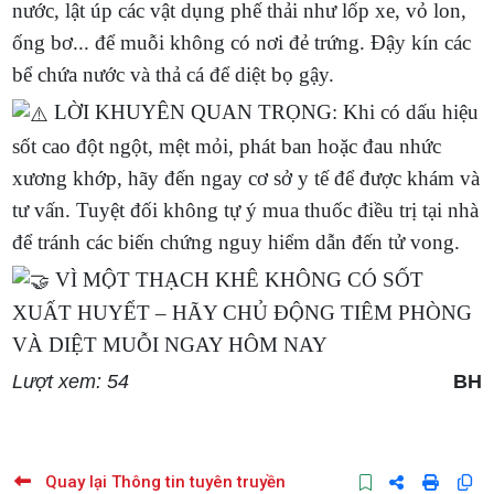
nước, lật úp các vật dụng phế thải như lốp xe, vỏ lon,
ống bơ... để muỗi không có nơi đẻ trứng. Đậy kín các
bể chứa nước và thả cá để diệt bọ gậy.
LỜI KHUYÊN QUAN TRỌNG: Khi có dấu hiệu
sốt cao đột ngột, mệt mỏi, phát ban hoặc đau nhức
xương khớp, hãy đến ngay cơ sở y tế để được khám và
tư vấn. Tuyệt đối không tự ý mua thuốc điều trị tại nhà
để tránh các biến chứng nguy hiểm dẫn đến tử vong.
VÌ MỘT THẠCH KHÊ KHÔNG CÓ SỐT
XUẤT HUYẾT – HÃY CHỦ ĐỘNG TIÊM PHÒNG
VÀ DIỆT MUỖI NGAY HÔM NAY
Lượt xem: 54
BH
Quay lại Thông tin tuyên truyền