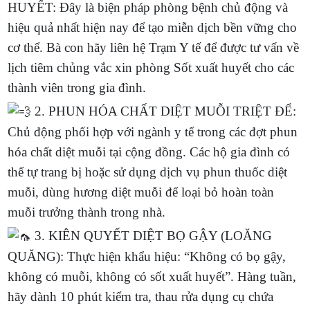
HUYẾT: Đây là biện pháp phòng bệnh chủ động và
hiệu quả nhất hiện nay để tạo miễn dịch bền vững cho
cơ thể. Bà con hãy liên hệ Trạm Y tế để được tư vấn về
lịch tiêm chủng vắc xin phòng Sốt xuất huyết cho các
thành viên trong gia đình.
2. PHUN HÓA CHẤT DIỆT MUỖI TRIỆT ĐỂ:
Chủ động phối hợp với ngành y tế trong các đợt phun
hóa chất diệt muỗi tại cộng đồng. Các hộ gia đình có
thể tự trang bị hoặc sử dụng dịch vụ phun thuốc diệt
muỗi, dùng hương diệt muỗi để loại bỏ hoàn toàn
muỗi trưởng thành trong nhà.
3. KIÊN QUYẾT DIỆT BỌ GẬY (LOĂNG
QUĂNG): Thực hiện khẩu hiệu: “Không có bọ gậy,
không có muỗi, không có sốt xuất huyết”. Hàng tuần,
hãy dành 10 phút kiểm tra, thau rửa dụng cụ chứa